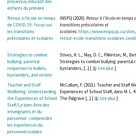
processus éducatif des
enfants du primaire
Retour à l’école en temps
INSPQ (2020).
Retour à l’école en temps d
de COVID-19 : focus sur
transitions préscolaires et
les transitions
scolaires
.
https://www.inspq.qc.ca/sites/
préscolaires et scolaires
retour-ecole-transitions-scolaires-covi
Strategies to combat
Stives, K. L., May, D. C., Pilkinton, M., Bet
bullying: parental
Strategies to combat bullying: parental 
responses to bullies,
bystanders, [...]
[
Lire plus
]
bystanders, and victims
Teacher and Staff
McCallum, F. (2021). Teacher and Staff 
Wellbeing: Understanding
Experiences of School Staff, dans M. L. K
the Experiences of School
The Palgrave [...]
[
Lire plus
]
Staff/Le bien-être des
enseignants et du
personnel : comprendre
les experiences du
personnel scolaire