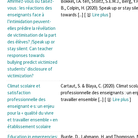
Affirmez-vous ou taisez-
Bokkel, I.A. ten, Stoltz, S.E.M.J., Berg, 
vous : les réactions des
B., Colpin, H. (2020). Speak up or stay s
enseignants face à
towards [...]
[
Lire plus
]
l’intimidation peuvent-
elles prédire la révélation
de victimisation de la part
des élèves? /Speak up or
stay silent: Can teacher
responses towards
bullying predict victimized
students’ disclosure of
victimization?
Climat scolaire et
Cartaut, S. & Blaya, C. (2020). Climat scol
satisfaction
professionnelle des enseignants : un enje
professionnelle des
travailler ensemble [...]
[
Lire plus
]
enseignant·e·s: un enjeu
pour la « qualité du vivre
et travailler ensemble » en
établissement scolaire
Education in emergencies:
Burde, D., Lahmann, H. and Thompson, N.