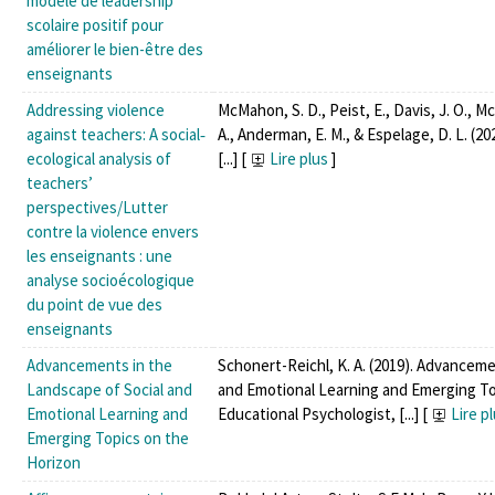
modèle de leadership
scolaire positif pour
améliorer le bien-être des
enseignants
Addressing violence
McMahon, S. D., Peist, E., Davis, J. O., M
against teachers: A social‐
A., Anderman, E. M., & Espelage, D. L. (2
ecological analysis of
[...]
[
Lire plus
]
teachers’
perspectives/Lutter
contre la violence envers
les enseignants : une
analyse socioécologique
du point de vue des
enseignants
Advancements in the
Schonert-Reichl, K. A. (2019). Advanceme
Landscape of Social and
and Emotional Learning and Emerging To
Emotional Learning and
Educational Psychologist, [...]
[
Lire p
Emerging Topics on the
Horizon