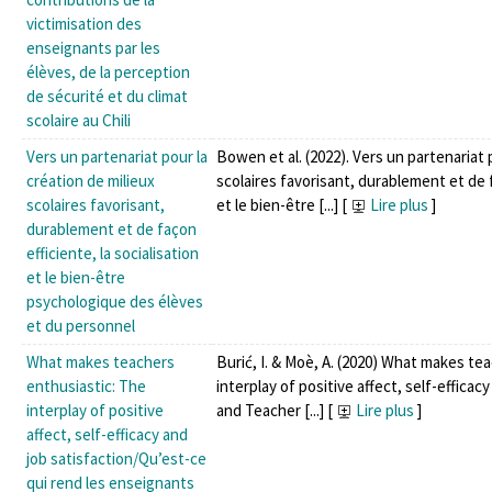
victimisation des
enseignants par les
élèves, de la perception
de sécurité et du climat
scolaire au Chili
Vers un partenariat pour la
Bowen et al. (2022). Vers un partenariat 
création de milieux
scolaires favorisant, durablement et de f
scolaires favorisant,
et le bien-être [...]
[
Lire plus
]
durablement et de façon
efficiente, la socialisation
et le bien-être
psychologique des élèves
et du personnel
What makes teachers
Burić, I. & Moè, A. (2020) What makes te
enthusiastic: The
interplay of positive affect, self-efficac
interplay of positive
and Teacher [...]
[
Lire plus
]
affect, self-efficacy and
job satisfaction/Qu’est-ce
qui rend les enseignants