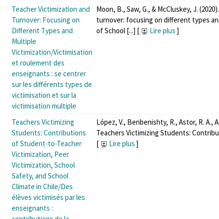
Teacher Victimization and
Moon, B., Saw, G., & McCluskey, J. (2020)
Turnover: Focusing on
turnover: focusing on different types and
Different Types and
of School [...]
[
Lire plus
]
Multiple
Victimization/Victimisation
et roulement des
enseignants : se centrer
sur les différents types de
victimisation et sur la
victimisation multiple
Teachers Victimizing
López, V., Benbenishty, R., Astor, R. A., A
Students: Contributions
Teachers Victimizing Students: Contribut
of Student-to-Teacher
[
Lire plus
]
Victimization, Peer
Victimization, School
Safety, and School
Climate in Chile/Des
élèves victimisés par les
enseignants :
contributions de la