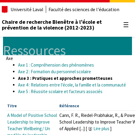
Université Laval
Faculté des sciences de l'éducation
Chaire de recherche Bienêtre à l’école et
prévention de la violence (2012-2023)
Ouvr
Ressources
Axe
Axe 1 : Compréhension des phénomènes
Axe 2 : Formation du personnel scolaire
Axe 3 : Pratiques et approches prometteuses
Axe 4 : Relations entre l'école, la famille et la communauté
Axe 5 : Réussite scolaire et facteurs associés
Titre
Référence
A Model of Positive School
Cann, F. R., Riedel-Prabhakar, R., & Powel
Leadership to Improve
School Leadership to Improve Teacher We
Teacher Wellbeing/ Un
of Applied [...]
[
Lire plus
]