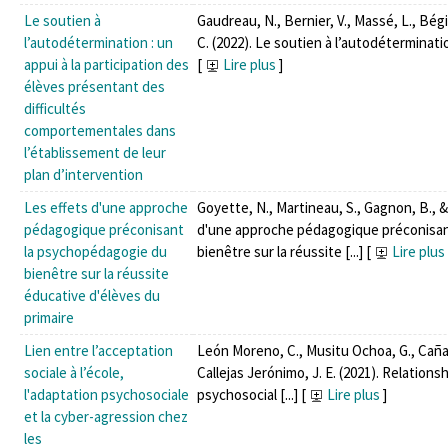
Le soutien à
Gaudreau, N., Bernier, V., Massé, L., Bégi
l’autodétermination : un
C. (2022). Le soutien à l’autodétermination 
appui à la participation des
[
Lire plus
]
élèves présentant des
difficultés
comportementales dans
l’établissement de leur
plan d’intervention
Les effets d'une approche
Goyette, N., Martineau, S., Gagnon, B., & 
pédagogique préconisant
d'une approche pédagogique préconisan
la psychopédagogie du
bienêtre sur la réussite [...]
[
Lire plus
bienêtre sur la réussite
éducative d'élèves du
primaire
Lien entre l’acceptation
León Moreno, C., Musitu Ochoa, G., Cañas
sociale à l’école,
Callejas Jerónimo, J. E. (2021). Relation
l'adaptation psychosociale
psychosocial [...]
[
Lire plus
]
et la cyber-agression chez
les