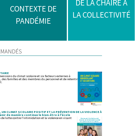
DE LA CHAIRE À
CONTEXTE DE
LA COLLECTIVITÉ
PANDÉMIE
EMANDÉS
ITAIRE
ensions du climat scolaire et six facteurs externes à
es, des familles et des membres du personnel et de retentir
t.
 UN CLIMAT SCOLAIRE POSITIF ET LA PRÉVENTION DE LA VIOLENCE À
nir de manière continue le bien-être à l'école
 de lutte contre l'intimidation et la violence en visant