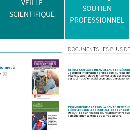
VEILLE
SOUTIEN
SCIENTIFIQUE
PROFESSIONNEL
DOCUMENTS LES PLUS D
ionnel à
CLIMAT SCOLAIRE BIENVEILLANT ET SÉCUR
Ce cadre d’intervention prend appui sur cinq dim
e
l’école susceptibles d’influencer la vie des élèv
sur le climat d’un établissement d’enseignemen
PROMOUVOIR À LA FOIS LA SANTÉ MENTALE,
L'ÉCOLE: Guide de planification pour soute
Un outil de planification pour élaborer votre plan
l'amélioration continue du climat scolaire.