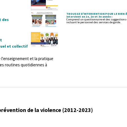
TROUSSE D'INTERVENTION POUR LE BIEN-ÊTR
intervient en 1e, 2e et 3e année
:
t des
Comprend un questionnaire et des suggestions 
incluant le personnel des services de garde.
et
uel et collectif
 l'enseignement et la pratique
es routines quotidiennes à
prévention de la violence (2012-2023)