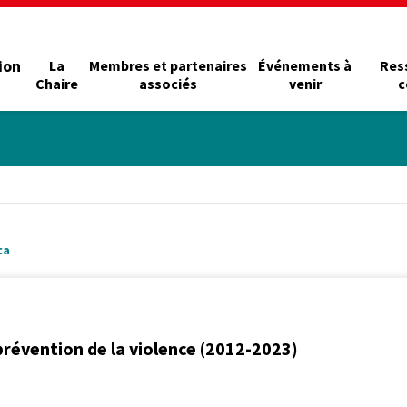
ion
La
Membres et partenaires
Événements à
Res
Chaire
associés
venir
c
ca
prévention de la violence (2012-2023)