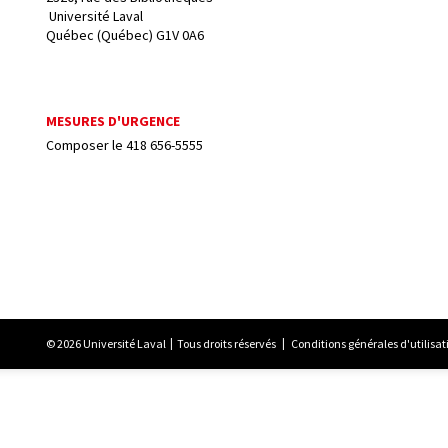
 Université Laval
Québec (Québec) G1V 0A6
MESURES D'URGENCE
Composer le
418 656-5555
© 2026 Université Laval
Tous droits réservés
Conditions générales d'utilisat