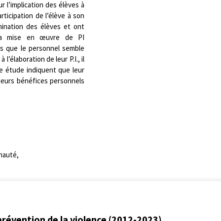
ur l’implication des élèves à
participation de l’élève à son
rmination des élèves et ont
 la mise en œuvre de PI
rs que le personnel semble
 l’élaboration de leur P.I., il
e étude indiquent que leur
usieurs bénéfices personnels
unauté,
prévention de la violence (2012-2023)