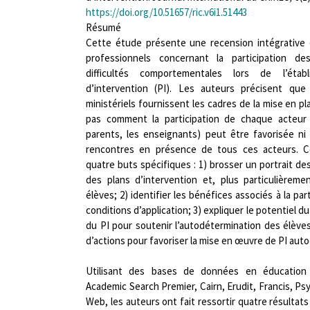
https://doi.org/10.51657/ric.v6i1.51443
Résumé
Cette étude présente une recension intégrative d
professionnels concernant la participation d
difficultés comportementales lors de l’éta
d’intervention (PI). Les auteurs précisent qu
ministériels fournissent les cadres de la mise en pla
pas comment la participation de chaque acteur c
parents, les enseignants) peut être favorisée n
rencontres en présence de tous ces acteurs. C
quatre buts spécifiques : 1) brosser un portrait de
des plans d’intervention et, plus particulièremen
élèves; 2) identifier les bénéfices associés à la par
conditions d’application; 3) expliquer le potentiel 
du PI pour soutenir l’autodétermination des élèves 
d’actions pour favoriser la mise en œuvre de PI auto
Utilisant des bases de données en éducation 
Academic Search Premier, Cairn, Erudit, Francis, Ps
Web, les auteurs ont fait ressortir quatre résultats 