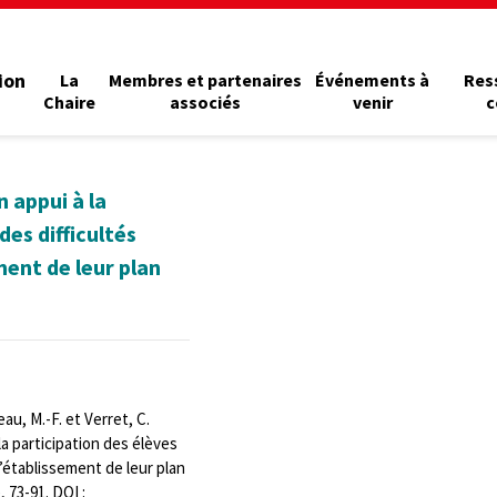
ion
La
Membres et partenaires
Événements à
Res
Chaire
associés
venir
c
 appui à la
des difficultés
ent de leur plan
eau, M.-F. et Verret, C.
la participation des élèves
’établissement de leur plan
), 73-91. DOI :