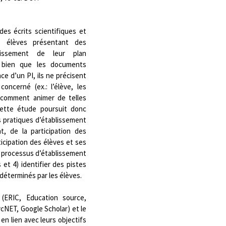
es écrits scientifiques et
es élèves présentant des
blissement de leur plan
e bien que les documents
ce d’un PI, ils ne précisent
oncerné (ex.: l’élève, les
i comment animer de telles
ette étude poursuit donc
s pratiques d’établissement
t, de la participation des
ticipation des élèves et ses
du processus d’établissement
et 4) identifier des pistes
déterminés par les élèves.
(ERIC, Education source,
ycNET, Google Scholar) et le
en lien avec leurs objectifs