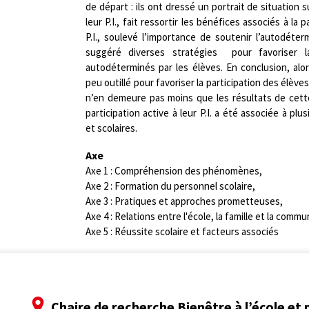
de départ : ils ont dressé un portrait de situation s
leur P.I., fait ressortir les bénéfices associés à la 
P.I., soulevé l’importance de soutenir l’autodéte
suggéré diverses stratégies pour favoriser
autodéterminés par les élèves. En conclusion, alo
peu outillé pour favoriser la participation des élèves à
n’en demeure pas moins que les résultats de cett
participation active à leur P.I. a été associée à pl
et scolaires.
Axe
Axe 1 : Compréhension des phénomènes,
Axe 2 : Formation du personnel scolaire,
Axe 3 : Pratiques et approches prometteuses,
Axe 4 : Relations entre l'école, la famille et la comm
Axe 5 : Réussite scolaire et facteurs associés
Chaire de recherche Bienêtre à l’école et 