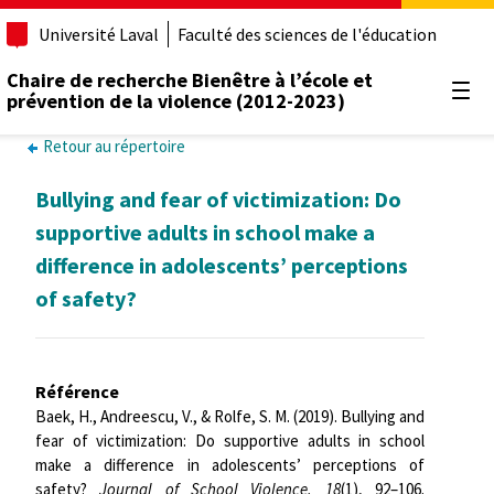
Université Laval
Faculté des sciences de l'éducation
Chaire de recherche Bienêtre à l’école et
prévention de la violence (2012-2023)
Ouvr
Retour au répertoire
Bullying and fear of victimization: Do
supportive adults in school make a
difference in adolescents’ perceptions
of safety?
Référence
Baek, H., Andreescu, V., & Rolfe, S. M. (2019). Bullying and
fear of victimization: Do supportive adults in school
make a difference in adolescents’ perceptions of
safety?
Journal of School Violence,
18
(1), 92–106.